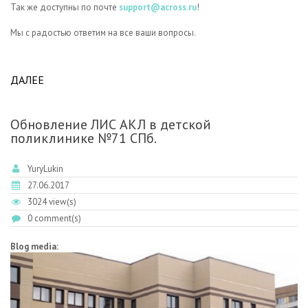
Так же доступны по почте
support@across.ru
!
Мы с радостью ответим на все ваши вопросы.
ДАЛЕЕ
ABOUT ТЕХПОДДЕРЖКА
Обновление ЛИС АКЛ в детской
поликлинике №71 СПб.
YuryLukin
27.06.2017
3024 view(s)
0 comment(s)
Blog media: