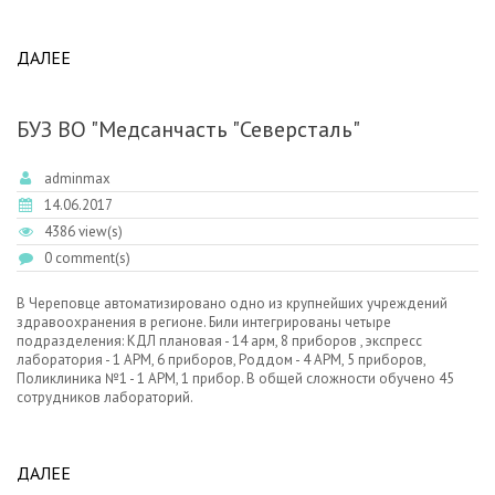
ДАЛЕЕ
ABOUT C ДНЕМ МЕДИЦИНСКОГО РАБОТНИКА!
БУЗ ВО "Медсанчасть "Северсталь"
adminmax
14.06.2017
4386 view(s)
0 comment(s)
В Череповце автоматизировано одно из крупнейших учреждений
здравоохранения в регионе. Били интегрированы четыре
подразделения: КДЛ плановая - 14 арм, 8 приборов , экспресс
лаборатория - 1
АРМ
, 6 приборов, Роддом - 4
АРМ
, 5 приборов,
Поликлиника №1 - 1
АРМ
, 1 прибор. В общей сложности обучено 45
сотрудников лабораторий.
ДАЛЕЕ
ABOUT БУЗ ВО "МЕДСАНЧАСТЬ "СЕВЕРСТАЛЬ"