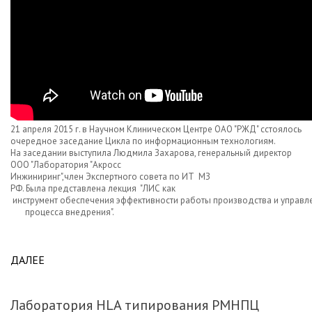
21 апреля 2015 г. в Научном Клиническом Центре ОАО "РЖД" сстоялось
очередное заседание Цикла по информационным технологиям.
На заседании выступила Людмила Захарова, генеральный директор
ООО "Лаборатория "Акросс
Инжиниринг",член Экспертного совета по ИТ МЗ
РФ. Была представлена лекция "ЛИС как
инструмент обеспечения эффективности работы производства и управл
процесса внедрения".
ДАЛЕЕ
ABOUT ЛЕКЦИЯ В НКЦ ОАО "РЖД" О ВАЖНЕЙШЕЙ
РОЛИ ЛИС В ПРАКТИКЕ КЛИНИЧЕСКИХ
ЛАБОРАТОРИЙ.
Лаборатория HLA типирования РМНПЦ