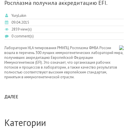
Росплазма получила аккредитацию EFI.
YuryLukin
09.04.2015
2859 view(s)
0 comment(s)
Лаборатория HLA типирования РМНПЦ Росплазма ФМБА России
вошла в перечень 300 лучших иммуногенетических лабораторий мира,
получивших аккредитацию Европейской Федерации
Иммуногенетиков (EFI). Это означает, что организация рабочих
потоков и процессов в лаборатории, а также качество результатов
полностью соответствуют высоким европейским стандартам,
принятым в иммуногенетической отрасли.
ДАЛЕЕ
ABOUT ЛАБОРАТОРИЯ HLA ТИПИРОВАНИЯ РМНПЦ
РОСПЛАЗМА ПОЛУЧИЛА АККРЕДИТАЦИЮ EFI.
Категории